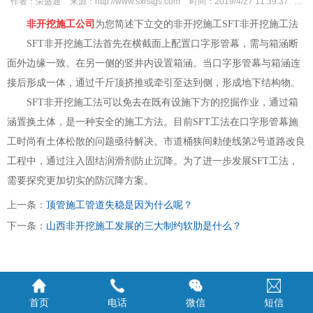
作者：
荣盛通
来源：
http://www.sxrstgs.com
时间：
2019/4/27 11:39:37
次
非开挖施工公司
为您简述下立交的非开挖施工SFT非开挖施工法
SFT
非开挖施工
法首先在横截面上配置口字形管幕，需与箱涵断
面外边缘一致。在另一侧的竖井内设置箱涵。当口字形管幕与箱涵连
接后形成一体，通过千斤顶挤推或牵引至达到侧，形成地下结构物。
SFT非开挖施工法可以免去在既有设施下方的挖掘作业，通过箱
涵置换土体，是一种安全的施工方法。目前SFT工法在口字形管幕施
工时尚有土体松散的问题亟待解决。市道桶狭间勅使线第2号道路改良
工程中，通过注入固结润滑剂防止沉降。为了进一步发展SFT工法，
需要探究更加切实的防沉降方案。
上一条：
顶管施工管道失稳是因为什么呢？
下一条：
山西非开挖施工发展的三大制约软肋是什么？
首页
电话
微信
短信