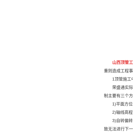
山西顶管工
重则造成工程
1顶管施
荣盛通实际
制主要有三
1)平面
2)轴线
3)自转偏
致无法进行下一