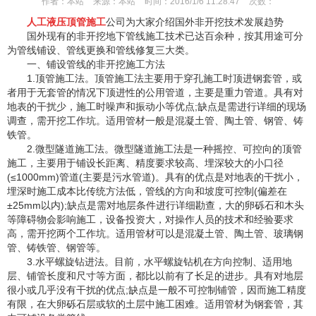
作者：
本站
来源：
本站
时间：
2016/1/6 11:28:47
次数：
人工液压顶管施工
公司为大家介绍国外非开挖技术发展趋势
国外现有的非开挖地下管线施工技术已达百余种，按其用途可分
为管线铺设、管线更换和管线修复三大类。
一、铺设管线的非开挖施工方法
1.顶管施工法。顶管施工法主要用于穿孔施工时顶进钢套管，或
者用于无套管的情况下顶进性的公用管道，主要是重力管道。具有对
地表的干扰少，施工时噪声和振动小等优点;缺点是需进行详细的现场
调查，需开挖工作坑。适用管材一般是混凝土管、陶土管、钢管、铸
铁管。
2.微型隧道施工法。微型隧道施工法是一种摇控、可控向的顶管
施工，主要用于铺设长距离、精度要求较高、埋深较大的小口径
(≤1000mm)管道(主要是污水管道)。具有的优点是对地表的干扰小，
埋深时施工成本比传统方法低，管线的方向和坡度可控制(偏差在
±25mm以内);缺点是需对地层条件进行详细勘查，大的卵砾石和木头
等障碍物会影响施工，设备投资大，对操作人员的技术和经验要求
高，需开挖两个工作坑。适用管材可以是混凝土管、陶土管、玻璃钢
管、铸铁管、钢管等。
3.水平螺旋钻进法。目前，水平螺旋钻机在方向控制、适用地
层、铺管长度和尺寸等方面，都比以前有了长足的进步。具有对地层
很小或几乎没有干扰的优点;缺点是一般不可控制铺管，因而施工精度
有限，在大卵砾石层或软的土层中施工困难。适用管材为钢套管，其