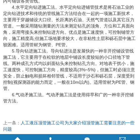
内可铺设各类管线。
4.水平定向钻进施工法。水平定向钻进铺管技术是将石油工业的
定向钻进技术和传统的管线施工方法结合在一起的一项施工新技术，
主要用于穿越铺设大口径、长距离的石油、天然气管道以及其它压力
管道。一般采用随钻测量的方法来测定钻孔的顶角、方位和工具面向
角，采用弯接头来控制钻进方向。优点是施工速度快，可控制铺管方
向，施工精度高;但施工场地要求较大，在非粘性土层和砾石层中施工
较困难。适用管材为钢管、PE管。
5.导向钻进施工法。导向钻进法是发展快的一种非开挖铺设管线
施工法，它主要用于在松软的地层中铺设长度较短的小口径地下管
线。两种成孔方式均以斜面钻头来控制钻孔方向。对地表干扰小，施
工速度快，可控制施工方向，精度较高(3%~5%)，但施工时必须注意
安全，防止触电和损坏相邻管线，不适用于沙石和砾石层，深度受到
控制(视探测器的能力而定，一般在10m以内)。适用管材为PE管、钢
管。
6.气动矛施工法。气动矛施工法是使用得早和广的一种非开挖铺
管方法。
上一条：
人工液压顶管施工公司为大家介绍顶管施工需要注意的一些
问题
下一条：
人工液压顶管施工公司为大家介绍顶管隧道穿越大中型河流