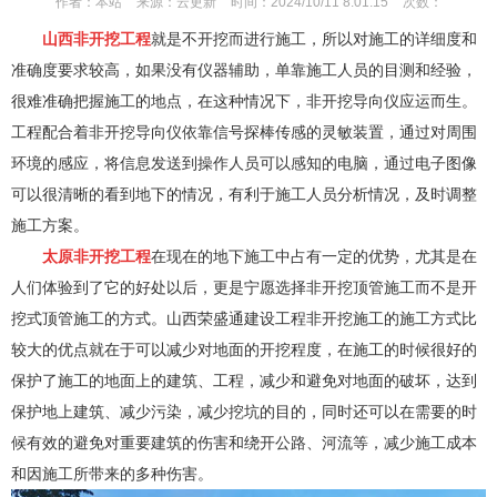
作者：
本站
来源：
云更新
时间：
2024/10/11 8:01:15
次数：
山西非开挖工程
就是不开挖而进行施工，所以对施工的详细度和
准确度要求较高，如果没有仪器辅助，单靠施工人员的目测和经验，
很难准确把握施工的地点，在这种情况下，非开挖导向仪应运而生。
工程配合着非开挖导向仪依靠信号探棒传感的灵敏装置，通过对周围
环境的感应，将信息发送到操作人员可以感知的电脑，通过电子图像
可以很清晰的看到地下的情况，有利于施工人员分析情况，及时调整
施工方案。
太原非
开挖工程
在现在的地下施工中占有一定的优势，尤其是在
人们体验到了它的好处以后，更是宁愿选择非开挖顶管施工而不是开
挖式顶管施工的方式。山西荣盛通建设工程非开挖施工的施工方式比
较大的优点就在于可以减少对地面的开挖程度，在施工的时候很好的
保护了施工的地面上的建筑、工程，减少和避免对地面的破坏，达到
保护地上建筑、减少污染，减少挖坑的目的，同时还可以在需要的时
候有效的避免对重要建筑的伤害和绕开公路、河流等，减少施工成本
和因施工所带来的多种伤害。