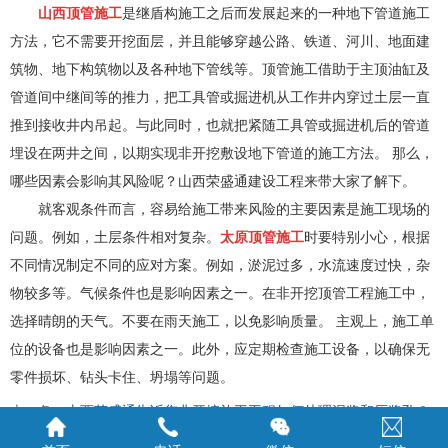
山西顶管施工
是继盾构施工之后而发展起来的一种地下管道施工
方法，它不需要开挖面层，并且能够穿越公路、铁道、河川、地面建
筑物、地下构筑物以及各种地下管线等。顶管施工借助于主顶油缸及
管道间中继间等的推力，把工具管或掘进机从工作井内穿过土层一直
推到接收井内吊起。与此同时，也就把紧随工具管或掘进机后的管道
埋设在两井之间，以期实现非开挖敷设地下管道的施工方法。 那么，
哪些因素会影响
其风险呢？山西荣盛通建设工程来带大家了解下。
就客观条件而言，容易给施工带来风险的主要因素是施工现场的
问题。例如，土层条件相对复杂。
太原顶管施工
时要特别小心，根据
不同情况制定不同的应对方案。例如，淤泥过多，水流速度过快，杂
物较多等。气候条件也是影响因素之一。在非开挖顶管工程施工中，
选择晴朗的天气。不要在雨天施工，以免影响质量。 主观上，施工单
位的设备也是影响因素之一。此外，应定期检查施工设备，以确保无
零件损坏、钻头卡住、坍塌等问题。
上一条：
山西荣盛通告诉您非开挖施工工程如何处理泥浆和压浆孔？
下一条：
荣盛通公司：山西顶管施工过程中应该注意什么呢？