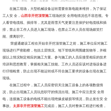
作者：
本站
来源：
云更新
时间：
2024/11/22 8:01:09
次数：
在施工现场，大型机械设备运转需要依靠电能来维持，为了保证
工人安 全，
山西非开挖顶管施
工现场的安 全用电情况也不容忽视。专
人看管电缆线、插排等，尤其是雨雪天气更要注意保护好电缆线和插
排，禁止非工作人员进入施工现场，也禁止工作人员在现场嬉笑打
闹、擅离职守。
荣盛通建设工程在开始非开挖顶管施工之前，施工单位应对施工
现场进行严密勘察，包括土层情况、地下管线和周围建筑物等，并根
据以上情况制定相应的施工方案。参与施工的人员应接受相应的技术
培训和思想教育，掌握相关施工技能。工作人员还应该对进场设备进
行仔细检查，防止出现不能运转或不符合施工要求的设备出现在施工
现场。
在施工过程中，施工人员应密切关注施工设备上的各项数值情
况，防止出现施工人员玩忽职守的情况出现。施工中应注意安 全用
电，连接施工设备的电线不能出现绝缘皮破损
等情况，防止发生安 全
事故。
太原非开挖顶管施工
完成后，施工人员对整体工程进行检查，