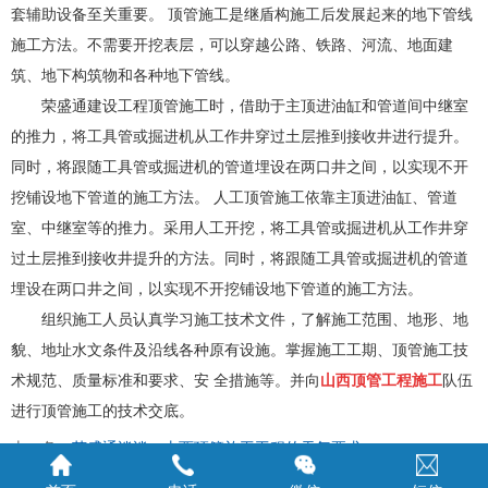
套辅助设备至关重要。 顶管施工是继盾构施工后发展起来的地下管线
施工方法。不需要开挖表层，可以穿越公路、铁路、河流、地面建
筑、地下构筑物和各种地下管线。
荣盛通建设工程顶管施工时，借助于主顶进油缸和管道间中继室
的推力，将工具管或掘进机从工作井穿过土层推到接收井进行提升。
同时，将跟随工具管或掘进机的管道埋设在两口井之间，以实现不开
挖铺设地下管道的施工方法。 人工顶管施工依靠主顶进油缸、管道
室、中继室等的推力。采用人工开挖，将工具管或掘进机从工作井穿
过土层推到接收井提升的方法。同时，将跟随工
具管或掘进机的管道
埋设在两口井之间，以实现不开挖铺设地下管道的施工方法。
组织施工人员认真学习施工技术文件，了解施工范围、地形、地
貌、地址水文条件及沿线各种原有设施。掌握施工工期、顶管施工技
术规范、质量标准和要求、安 全措施等。并向
山西顶管工程施工
队伍
进行顶管施工的技术交底。
上一条：
荣盛通谈谈，山西顶管施工工程的天气要求
下一条：
山西荣盛通告诉您，非开挖是如何进行施工的？