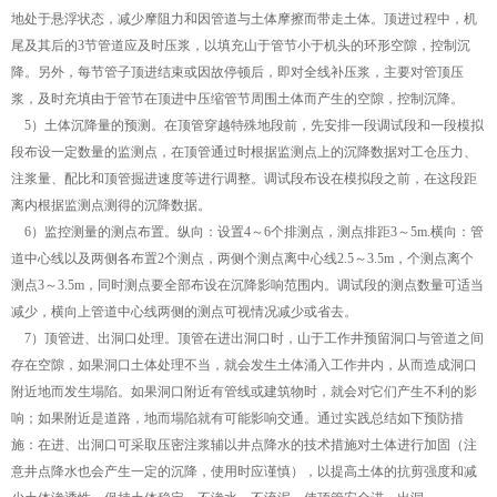
地处于悬浮状态，减少摩阻力和因管道与土体摩擦而带走土体。顶进过程中，机
尾及其后的3节管道应及时压浆，以填充山于管节小于机头的环形空隙，控制沉
降。另外，每节管子顶进结束或因故停顿后，即对全线补压浆，主要对管顶压
浆，及时充填由于管节在顶进中压缩管节周围土体而产生的空隙，控制沉降。
5）土体沉降量的预测。在顶管穿越特殊地段前，先安排一段调试段和一段模拟
段布设一定数量的监测点，在顶管通过时根据监测点上的沉降数据对工仓压力、
注浆量、配比和顶管掘进速度等进行调整。调试段布设在模拟段之前，在这段距
离内根据监测点测得的沉降数据。
6）监控测量的测点布置。纵向：设置4～6个排测点，测点排距3～5m.横向：管
道中心线以及两侧各布置2个测点，两侧个测点离中心线2.5～3.5m，个测点离个
测点3～3.5m，同时测点要全部布设在沉降影响范围内。调试段的测点数量可适当
减少，横向上管道中心线两侧的测点可视情况减少或省去。
7）顶管进、出洞口处理。顶管在进出洞口时，山于工作井预留洞口与管道之间
存在空隙，如果洞口土体处理不当，就会发生土体涌入工作井内，从而造成洞口
附近地而发生塌陷。如果洞口附近有管线或建筑物时，就会对它们产生不利的影
响；如果附近是道路，地而塌陷就有可能影响交通。通过实践总结如下预防措
施：在进、出洞口可采取压密注浆辅以井点降水的技术措施对土体进行加固（注
意井点降水也会产生一定的沉降，使用时应谨慎），以提高土体的抗剪强度和减