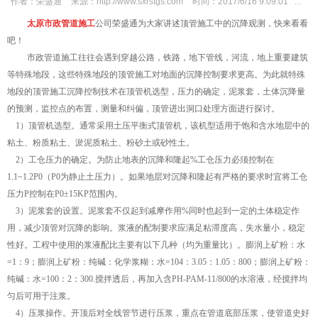
作者：
荣盛通
来源：
http://www.sxrstgs.com
时间：
2017/6/16 9:09:01
次数
太原市政管道施工
公司荣盛通为大家讲述顶管施工中的沉降观测，快来看看
吧！
市政管道施工往往会遇到穿越公路，铁路，地下管线，河流，地上重要建筑
等特殊地段，这些特殊地段的顶管施工对地面的沉降控制要求更高。为此就特殊
地段的顶管施工沉降控制技术在顶管机选型，压力的确定，泥浆套，土体沉降量
的预测，监控点的布置，测量和纠偏，顶管进出洞口处理方面进行探讨。
1）顶管机选型。通常采用土压平衡式顶管机，该机型适用于饱和含水地层中的
粘土、粉质粘土、淤泥质粘土、粉砂土或砂性土。
2）工仓压力的确定。为防止地表的沉降和隆起%工仓压力必须控制在
1.1~1.2P0（P0为静止土压力）。如果地层对沉降和隆起有严格的要求时宜将工仓
压力P控制在P0±15KP范围内。
3）泥浆套的设置。泥浆套不仅起到减摩作用%同时也起到一定的土体稳定作
用，减少顶管对沉降的影响。浆液的配制要求应满足粘滞度高，失水量小，稳定
性好。工程中使用的浆液配比主要有以下几种（均为重量比）。膨润上矿粉：水
=1：9；膨润上矿粉：纯碱：化学浆糊：水=104：3.05：1.05：800；膨润上矿粉：
纯碱：水=100：2：300.搅拌透后，再加入含PH-PAM-11/800的水溶液，经搅拌均
匀后可用于注浆。
4）压浆操作。开顶后对全线管节进行压浆，重点在管道底部压浆，使管道史好