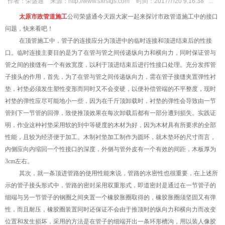
作者：
荣盛通
来源：
http://www.sxrstgs.com
时间：
2017/7/20 9:16:38
次数
太原市政管道施工
公司荣盛通今天跟大家一起来探讨市政管道施工中的接口
问题，快来看吧！
在顶管施工中，管子的连接应分为顶进中的临时连接和顶进结束后的性接
口。临时连接主要目的是为了在管与管之间传递纵向力和横向力，同时保证管与
管之间的接缝有一个有效宽度，以利于顶进结束后进行性接口处理。充分发挥管
子接头的作用，首先，为了在管与管之间传递纵向力，需在管子接缝夹置弹性衬
垫，衬垫必须发生塑性变形而同时又不会变硬，以便补偿管端的不平整度，现时
衬垫的弹性应尽可能地小一些，因为在千斤顶卸载时，衬垫的弹性会导致由一节
管到下一节管的回弹，致使推顶效果在每次卸载后都有一部分遭到损失。实践证
明，作业这种衬垫采用软的到中等硬度的木材为好，因为木材具有所要求的全部
性能，且较为经济便于加工。木制衬垫加工制作为圆环，就木垫环的尺寸而言，
内侧应向内缩回一个性接口的深度，外侧与管外皮有一个有效的间距，木板厚为
3cm左右。
其次，就一条顶进管路的使用性能来说，管路的水密性也很重要，在上述所
示的管子接头形式中，管路的密封采用双重形式，即道密封是通过在一节管子的
细端与另一节管子的钢圈之间夹置一个橡胶胀圈取得的，橡胶胀圈须坚固又有弹
性，而且耐压，橡胶圈装置同时还保证不会由于推顶时的纵向力和横向力而改变
位置和发生损坏，采用的方法是在管子的细端开出一条环形槽沟，用以装人像胶